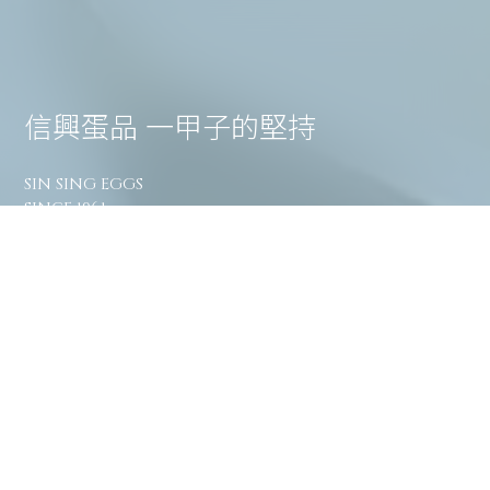
信興蛋品 一甲子的堅持
SIN SING EGGS
SINCE 1961
信興蛋品成立超過一甲子，永續經營以誠信為本。
深耕南台灣，斥資重金打造五星級蛋雞飼養牧場、專業現
代化洗選廠，堅持牧場直營，用心飼養健康蛋雞，雞蛋品
質從源頭控管。自主定期送驗無藥殘檢驗，牧場生產溯源
條碼，了解生產來源，高品質的信心好蛋，讓消費者買得
安心，吃得放心。