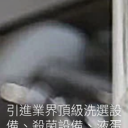
引進業界頂級洗選設
備、殺菌設備、液蛋